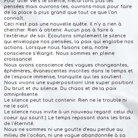
Pour aller vers le silence, n'écartons pas les
pensées mais ouvrons-les, ouvrons-nous pour faire
de la place à plus grand que tout ce que l'on
connaît.
Ceci n'est pas une nouvelle quête. Il n'y a rien à
chercher. Rien à obtenir. Aucun pas à faire à
l'extérieur de soi. Ecoutons simplement le silence
qui enveloppe nos pensées, la paix qui englobe nos
actions. Lorsque nous faisons cela, notre
conscience s'élargit. Nous sommes en pleine
croissance!
Nous avons conscience des vagues changeantes,
éphémères, évanescentes inscrites dans le temps et
de l'espace immense, tranquille qui les soutient.
Nous vivons une superposition! Une super position!
Du bruit et du silence. Du chaos et de la paix
omniprésente.
Le silence peut tout contenir. Rien ne le trouble ni
ne le salit.
Le silence nous invite à un nouveau regard: celui du
coeur qui sourit:) Le temps reposant dans les bras
de l'éternité.
Nous ne sommes ni une goutte d'eau perdue au
milieu de l'océan, ni une vague abandonnée à sa