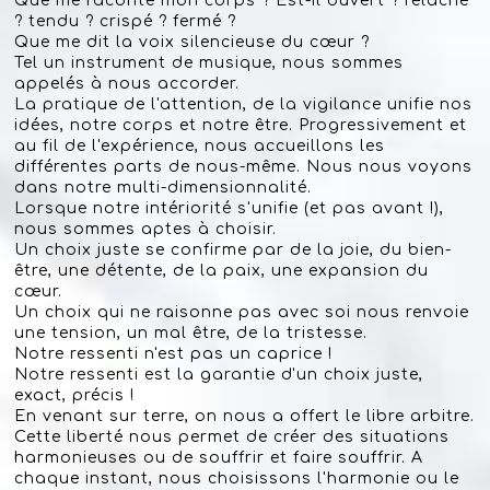
Que me raconte mon corps ? Est-il ouvert ? relâché
? tendu ? crispé ? fermé ?
Que me dit la voix silencieuse du cœur ?
Tel un instrument de musique, nous sommes
appelés à nous accorder.
La pratique de l'attention, de la vigilance unifie nos
idées, notre corps et notre être. Progressivement et
au fil de l'expérience, nous accueillons les
différentes parts de nous-même. Nous nous voyons
dans notre multi-dimensionnalité.
Lorsque notre intériorité s'unifie (et pas avant !),
nous sommes aptes à choisir.
Un choix juste se confirme par de la joie, du bien-
être, une détente, de la paix, une expansion du
cœur.
Un choix qui ne raisonne pas avec soi nous renvoie
une tension, un mal être, de la tristesse.
Notre ressenti n'est pas un caprice !
Notre ressenti est la garantie d'un choix juste,
exact, précis !
En venant sur terre, on nous a offert le libre arbitre.
Cette liberté nous permet de créer des situations
harmonieuses ou de souffrir et faire souffrir. A
chaque instant, nous choisissons l'harmonie ou le