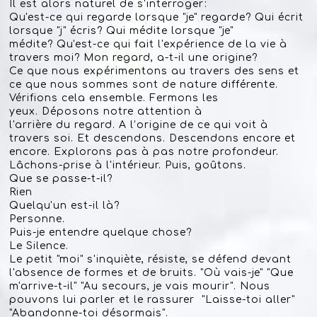
Il est alors naturel de s'interroger:
Qu'est-ce qui regarde lorsque "je" regarde? Qui écrit
lorsque "j" écris? Qui médite lorsque "je"
médite? Qu'est-ce qui fait l'expérience de la vie à
travers moi? Mon regard, a-t-il une origine?
Ce que nous expérimentons au travers des sens et
ce que nous sommes sont de nature différente.
Vérifions cela ensemble. Fermons les
yeux. Déposons notre attention à
l'arrière du regard. A l’origine de ce qui voit à
travers soi. Et descendons. Descendons encore et
encore. Explorons pas à pas notre profondeur.
Lâchons-prise à l'intérieur. Puis, goûtons.
Que se passe-t-il?
Rien
Quelqu'un est-il là?
Personne.
Puis-je entendre quelque chose?
Le Silence.
Le petit "moi" s'inquiète, résiste, se défend devant
l'absence de formes et de bruits. "Où vais-je" "Que
m'arrive-t-il" "Au secours, je vais mourir". Nous
pouvons lui parler et le rassurer "Laisse-toi aller"
"Abandonne-toi désormais".