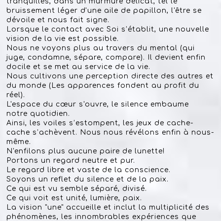
tranquilles, dans un murmure délicat, tel le
bruissement léger d'une aile de papillon, l'être se
dévoile et nous fait signe.
Lorsque le contact avec Soi s’établit, une nouvelle
vision de la vie est possible.
Nous ne voyons plus au travers du mental (qui
juge, condamne, sépare, compare). Il devient enfin
docile et se met au service de la vie.
Nous cultivons une perception directe des autres et
du monde (Les apparences fondent au profit du
réel).
L'espace du cœur s'ouvre, le silence embaume
notre quotidien.
Ainsi, les voiles s’estompent, les jeux de cache-
cache s’achèvent. Nous nous révélons enfin à nous-
même.
N'enfilons plus aucune paire de lunette!
Portons un regard neutre et pur.
Le regard libre et vaste de la conscience.
Soyons un reflet du silence et de la paix.
Ce qui est vu semble séparé, divisé.
Ce qui voit est unité, lumière, paix.
La vision "une" accueille et inclut la multiplicité des
phénomènes, les innombrables expériences que