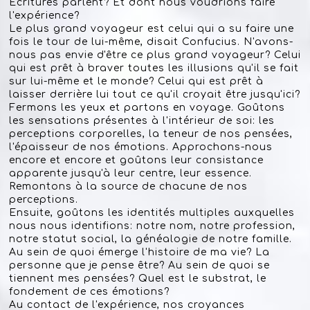
Ecritures parlent? Et dont nous voudrions faire
l'expérience?
Le plus grand voyageur est celui qui a su faire une
fois le tour de lui-même, disait Confucius. N'avons-
nous pas envie d'être ce plus grand voyageur? Celui
qui est prêt à braver toutes les illusions qu'il se fait
sur lui-même et le monde? Celui qui est prêt à
laisser derrière lui tout ce qu'il croyait être jusqu'ici?
Fermons les yeux et partons en voyage. Goûtons
les sensations présentes à l'intérieur de soi: les
perceptions corporelles, la teneur de nos pensées,
l'épaisseur de nos émotions. Approchons-nous
encore et encore et goûtons leur consistance
apparente jusqu'à leur centre, leur essence.
Remontons à la source de chacune de nos
perceptions.
Ensuite, goûtons les identités multiples auxquelles
nous nous identifions: notre nom, notre profession,
notre statut social, la généalogie de notre famille.
Au sein de quoi émerge l'histoire de ma vie? La
personne que je pense être? Au sein de quoi se
tiennent mes pensées? Quel est le substrat, le
fondement de ces émotions?
Au contact de l'expérience, nos croyances